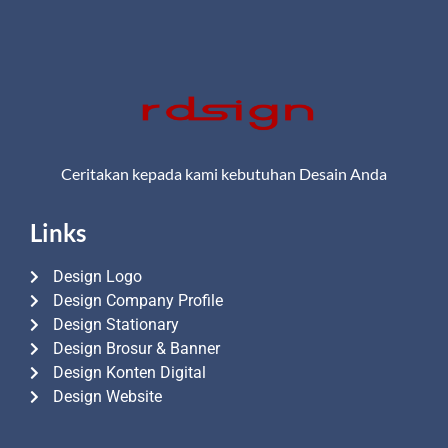
Ceritakan kepada kami kebutuhan Desain Anda
Links
Design Logo
Design Company Profile
Design Stationary
Design Brosur & Banner
Design Konten Digital
Design Website